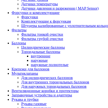
Датчики температуры
Датчики давления и разрежения ( MAP Sensor)
Форсунки и комплектующие
Форсунки
Комплектующие к форсункам
Штуцеры калиброванные с уплотнительным кольц
Фильтры
Фильтры тонкой очистки
Фильтры грубой очистки
Баллоны
Цилиндрические баллоны
Тороидальные баллоны
внутренние
наружные
наружные полнотелые
Крепежи для баллонов
Мультиклапаны
Для цилиндрических баллонов
Для внутренних тороидальных баллонов
Для наружных тороидальных баллонов
Вентиляционные коробки и протекторы
Заправочные устройства и адаптеры
Рукава и трубки
Рукава газовые