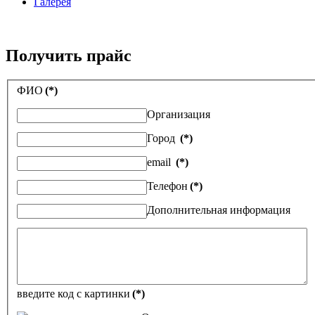
Галерея
Получить прайс
ФИО
(*)
Организация
Город
(*)
email
(*)
Телефон
(*)
Дополнительная информация
введите код с картинки
(*)