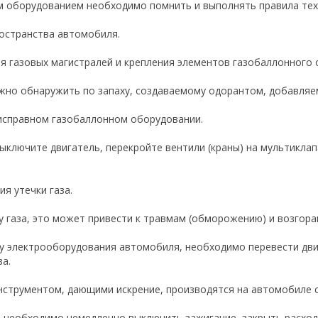
 оборудованием необходимо помнить и выполнять правила тех
остранства автомобиля.
я газовых магистралей и крепления элементов газобаллонного
жно обнаружить по запаху, создаваемому одорантом, добавляем
неисправном газобаллонном оборудовании.
) выключите двигатель, перекройте вентили (краны) на мультикла
ия утечки газа.
у газа, это может привести к травмам (обморожению) и возгор
ту электрооборудования автомобиля, необходимо перевести дви
за.
инструментом, дающими искрение, производятся на автомобиле
а необходимо немедленно выключить зажигание, закрыть расход