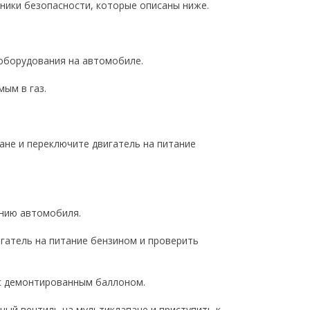
ники безопасности, которые описаны ниже.
 оборудования на автомобиле.
ым в газ.
пане и переключите двигатель на питание
анию автомобиля.
гатель на питание бензином и проверить
 с демонтированным баллоном.
ный вентиль на мультиклапане и приступить к