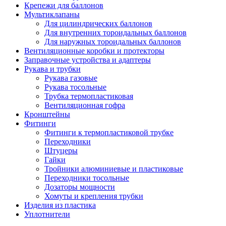
Крепежи для баллонов
Мультиклапаны
Для цилиндрических баллонов
Для внутренних тороидальных баллонов
Для наружных тороидальных баллонов
Вентиляционные коробки и протекторы
Заправочные устройства и адаптеры
Рукава и трубки
Рукава газовые
Рукава тосольные
Трубка термопластиковая
Вентиляционная гофра
Кронштейны
Фитинги
Фитинги к термопластиковой трубке
Переходники
Штуцеры
Гайки
Тройники алюминиевые и пластиковые
Переходники тосольные
Дозаторы мощности
Хомуты и крепления трубки
Изделия из пластика
Уплотнители