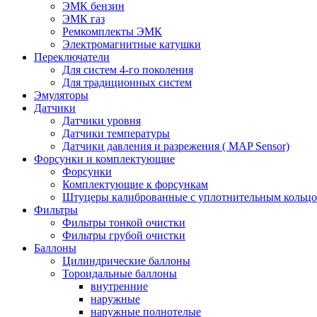
ЭМК бензин
ЭМК газ
Ремкомплекты ЭМК
Электромагнитные катушки
Переключатели
Для систем 4-го поколения
Для традиционных систем
Эмуляторы
Датчики
Датчики уровня
Датчики температуры
Датчики давления и разрежения ( MAP Sensor)
Форсунки и комплектующие
Форсунки
Комплектующие к форсункам
Штуцеры калиброванные с уплотнительным кольц
Фильтры
Фильтры тонкой очистки
Фильтры грубой очистки
Баллоны
Цилиндрические баллоны
Тороидальные баллоны
внутренние
наружные
наружные полнотелые