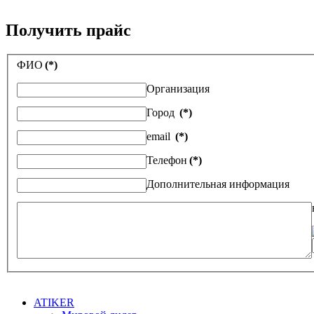
Получить прайс
ФИО
(*)
Организация
Город
(*)
email
(*)
Телефон
(*)
Дополнительная информация
ATIKER