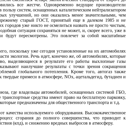
овились все жестче. Одновременно ведущие производители
в пользу систем, оснащенных каталитическим нейтрализатором
торых улучшений, но они оказались менее значительными, чем
-прежнему старый ГОСТ, принятый еще в далеком 1985 и не
 городов уже никто не осмелиться назвать не просто чистым,
одобная ситуация сохраняться не может, и, скорее всего, уже в
и будут пересмотрены. Это повлечет за собой масштабные
чего, поскольку уже сегодня установленные на их автомобилях
сти экологии. Речь идет, конечно же, об автомобилях, которые
иво, выделяющиеся в результате его работы выхлопные газы
оказывают наилучшие результаты с точки зрения сокращения
облемой глобального потепления. Кроме того, автогаз также
к твердые примеси в атмосфере, NOx, ацетальдегид, бутадиен и
оюза, где владельцы автомобилей, оснащенных системой ГБО,
ие транспортные средства имеют право на бесплатную парковку,
которые предназначены для общественного транспорта и т.д.
 от качества используемого оборудования. Высококачественное
процесс сгорания до полного совершенства, что приводит к
твия (кпд), и снижению вредных выбросов в атмосферу.