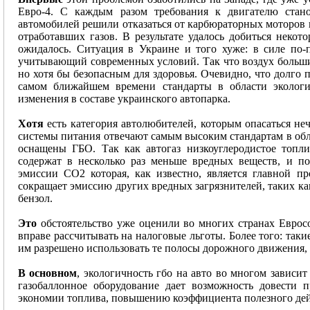
Евро-4. С каждым разом требования к двигателю стан
автомобилей решили отказаться от карбюраторных моторов 
отработавших газов. В результате удалось добиться неко
ожидалось. Ситуация в Украине и того хуже: в силе по
учитывающий современных условий. Так что воздух больших
но хотя бы безопасным для здоровья. Очевидно, что долго п
самом ближайшем времени стандарты в области экологи
изменения в составе украинского автопарка.
Хотя
есть категория автолюбителей, которым опасаться не
системы питания отвечают самым высоким стандартам в обла
оснащены ГБО. Так как автогаз низкоуглеродистое топл
содержат в несколько раз меньше вредных веществ, и п
эмиссии CO2 которая, как известно, является главной пр
сокращает эмиссию других вредных загрязнителей, таких ка
бензол.
Это
обстоятельство уже оценили во многих странах Еврос
вправе рассчитывать на налоговые льготы. Более того: так
им разрешено использовать те полосы дорожного движения, 
В основном
, экологичность гбо на авто во многом зависит
газобаллонное оборудование дает возможность довести 
экономии топлива, повышению коэффициента полезного дейс