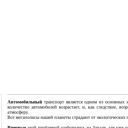
Автомобильный
транспорт является одним из основных 
количество автомобилей возрастает, и, как следствие, во
атмосферу.
Все мегаполисы нашей планеты страдают от экологических 
Впервые
этой проблемой озаботились на Западе, где уже у