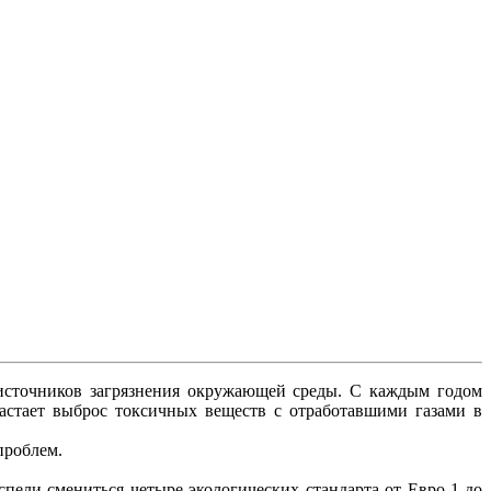
источников загрязнения окружающей среды. С каждым годом
зрастает выброс токсичных веществ с отработавшими газами в
проблем.
спели смениться четыре экологических стандарта от Евро-1 до