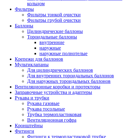
кольцом
Фильтры
Фильтры тонкой очистки
Фильтры грубой очистки
Баллоны
Цилиндрические баллоны
Тороидальные баллоны
внутренние
наружные
наружные полнотелые
Крепежи для баллонов
Мультиклапаны
Для цилиндрических баллонов
Для внутренних тороидальных баллонов
Для наружных тороидальных баллонов
Вентиляционные коробки и протекторы
Заправочные устройства и адаптеры
Рукава и трубки
Рукава газовые
Рукава тосольные
Трубка термопластиковая
Вентиляционная гофра
Кронштейны
Фитинги
Фитинги к термопластиковой трубке