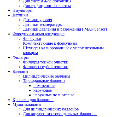
Для систем 4-го поколения
Для традиционных систем
Эмуляторы
Датчики
Датчики уровня
Датчики температуры
Датчики давления и разрежения ( MAP Sensor)
Форсунки и комплектующие
Форсунки
Комплектующие к форсункам
Штуцеры калиброванные с уплотнительным
кольцом
Фильтры
Фильтры тонкой очистки
Фильтры грубой очистки
Баллоны
Цилиндрические баллоны
Тороидальные баллоны
внутренние
наружные
наружные полнотелые
Крепежи для баллонов
Мультиклапаны
Для цилиндрических баллонов
Для внутренних тороидальных баллонов