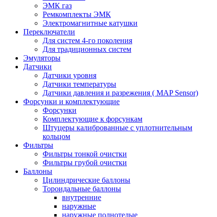
ЭМК газ
Ремкомплекты ЭМК
Электромагнитные катушки
Переключатели
Для систем 4-го поколения
Для традиционных систем
Эмуляторы
Датчики
Датчики уровня
Датчики температуры
Датчики давления и разрежения ( MAP Sensor)
Форсунки и комплектующие
Форсунки
Комплектующие к форсункам
Штуцеры калиброванные с уплотнительным
кольцом
Фильтры
Фильтры тонкой очистки
Фильтры грубой очистки
Баллоны
Цилиндрические баллоны
Тороидальные баллоны
внутренние
наружные
наружные полнотелые