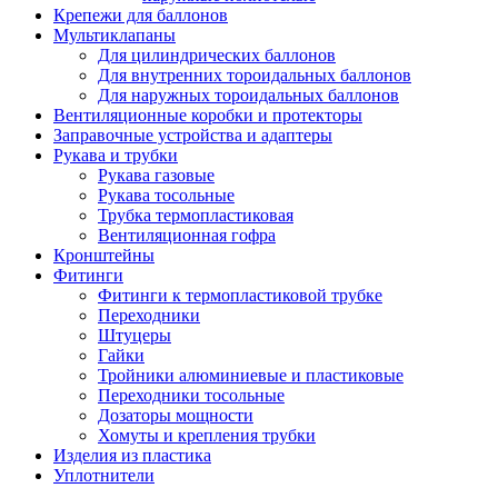
Крепежи для баллонов
Мультиклапаны
Для цилиндрических баллонов
Для внутренних тороидальных баллонов
Для наружных тороидальных баллонов
Вентиляционные коробки и протекторы
Заправочные устройства и адаптеры
Рукава и трубки
Рукава газовые
Рукава тосольные
Трубка термопластиковая
Вентиляционная гофра
Кронштейны
Фитинги
Фитинги к термопластиковой трубке
Переходники
Штуцеры
Гайки
Тройники алюминиевые и пластиковые
Переходники тосольные
Дозаторы мощности
Хомуты и крепления трубки
Изделия из пластика
Уплотнители