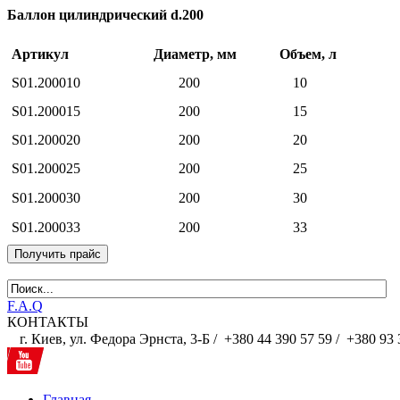
Баллон цилиндрический d.200
Артикул
Диаметр, мм Объем, л
S01.200010
200
10
S01.200015
200
15
S01.200020
200
20
S01.200025
200
25
S01.200030
200
30
S01.200033
200
33
Получить прайс
F.A.Q
КОНТАКТЫ
г. Киев, ул. Федора Эрнста, 3-Б /
+380 44 390 57 59 /
+380 93 
Главная