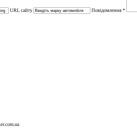
URL сайту
Повідомлення *
ker.com.ua