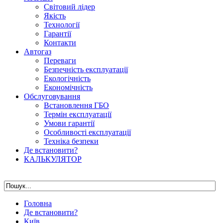
Світовий лідер
Якість
Технології
Гарантії
Контакти
Автогаз
Переваги
Безпечність експлуатації
Екологічність
Економічність
Обслуговування
Встановлення ГБО
Термін експлуатації
Умови гарантії
Особливості експлуатації
Техніка безпеки
Де встановити?
КАЛЬКУЛЯТОР
Головна
Де встановити?
Київ