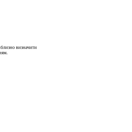
иблизно визначити
ням.