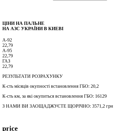
ЦІНИ НА ПАЛЬНЕ
НА АЗС УКРАЇНИ В КИЕВІ
A-92
22,79
A-95
22,79
ГАЗ
22,79
РЕЗУЛЬТАТИ РОЗРАХУНКУ
К-сть місяців окупності встановлення ГБО:
20,2
К-сть км, за які окупиться встановлення ГБО:
16129
З НАМИ ВИ ЗАОЩАДЖУЄТЕ ЩОРІЧНО:
3571,2
грн
price