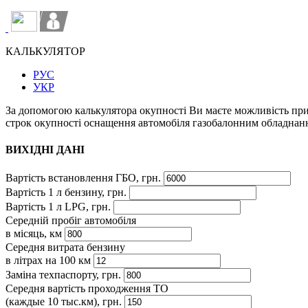
КАЛЬКУЛЯТОР
РУС
УКР
За допомогою калькулятора окупності Ви маєте можливість пр
строк окупності оснащення автомобіля газобалонним обладнан
ВИХІДНІ ДАНІ
Вартість встановлення ГБО, грн.
Вартість 1 л бензину, грн.
Вартість 1 л LPG, грн.
Середній пробіг автомобіля
в місяць, км
Середня витрата бензину
в літрах на 100 км
Заміна техпаспорту, грн.
Середня вартість проходження ТО
(каждые 10 тыс.км), грн.