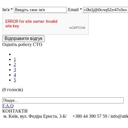
Ім'я *
Email *
Відправити відгук
Оцініть роботу СТО
1
2
3
4
5
(0 голосів)
F.A.Q
КОНТАКТИ
м. Київ, вул. Федіра Ернста, 3-Б/
+380 44 390 57 59 /
info@ati