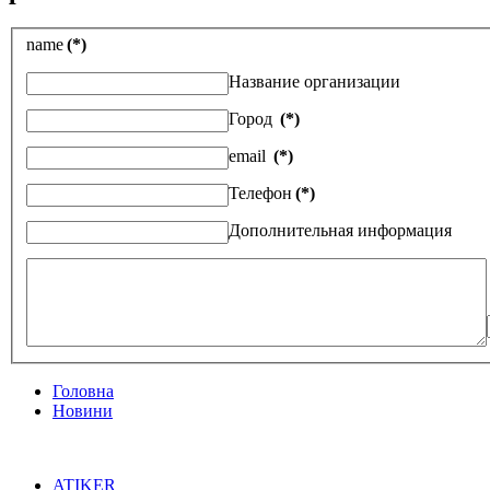
name
(*)
Название организации
Город
(*)
email
(*)
Телефон
(*)
Дополнительная информация
Головна
Новини
ATIKER