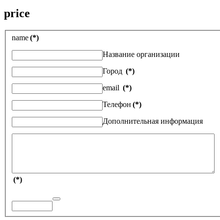
price
name
(*)
Название организации
Город
(*)
email
(*)
Телефон
(*)
Дополнительная информация
(*)