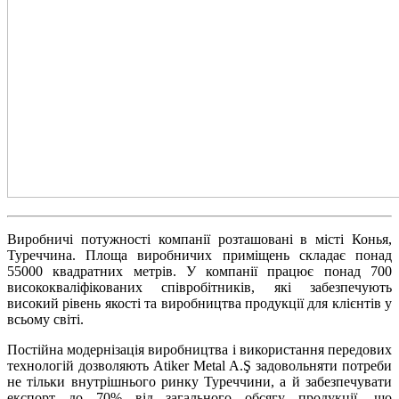
Виробничі потужності компанії розташовані в місті Конья,
Туреччина. Площа виробничих приміщень складає понад
55000 квадратних метрів. У компанії працює понад 700
висококваліфікованих співробітників, які забезпечують
високий рівень якості та виробництва продукції для клієнтів у
всьому світі.
Постійна модернізація виробництва і використання передових
технологій дозволяють Atiker Metal A.Ş задовольняти потреби
не тільки внутрішнього ринку Туреччини, а й забезпечувати
експорт до 70% від загального обсягу продукції, що