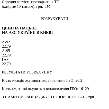
Середня вартість проходження ТО
(каждые 10 тыс.км), грн.
РОЗРАХУВАТИ
ЦІНИ НА ПАЛЬНЕ
НА АЗС УКРАЇНИ В КИЕВІ
A-92
22,79
A-95
22,79
ГАЗ
22,79
РЕЗУЛЬТАТИ РОЗРАХУНКУ
К-сть місяців окупності встановлення ГБО:
20,2
К-сть км, за які окупиться встановлення ГБО:
16129
З НАМИ ВИ ЗАОЩАДЖУЄТЕ ЩОРІЧНО:
3571,2
грн