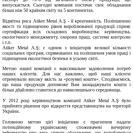
випускається. Сьогодні компанія постачає своє обладнання
більш ніж 50 країнам світу на 5 континентах.
Відмітна риса Atiker Metal A.Ş - її креативність. Поліпшенню
якості та підвищенню рівня вироблюваної продукції сприяє
сертифікація всіх складових виробництва: керівництва,
екологічного менеджменту, охорони праці, системи контролю
і т.п.
Atiker Metal A.Ş; є одним з ініціаторів великої кількості
соціальних програм, спрямованих на поліпшення умов праці і
підвищення екологічної безпеки в усьому світі.
Метою нашої компанії є максимальне задоволення потреб
наших клієнтів. Для нас важливо, щоб наші клієнти
отримували високу якість за «розумні кошти». Сподіваємося,
що наша продукція допоможе Вам заощаджувати кошти і
більш дбайливо ставитися до навколишнього середовища.
У 2012 році керівництвом компанії Atiker Metal A.Ş було
прийнято рішення про відкриття представництва на території
України.
Головною метою цієї ініціативи є прагнення надати
потенційному українському споживачеві вичерпну
інформацію про весь спектр обладнання, що виробляється