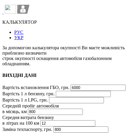
КАЛЬКУЛЯТОР
РУС
УКР
За допомогою калькулятора окупності Ви маєте можливість
приблизно визначити
строк окупності оснащення автомобіля газобалонним
обладнанням.
ВИХІДНІ ДАНІ
Вартість встановлення ГБО, грн.
Вартість 1 л бензину, грн.
Вартість 1 л LPG, грн.
Середній пробіг автомобіля
в місяць, км
Середня витрата бензину
в літрах на 100 км
Заміна техпаспорту, грн.