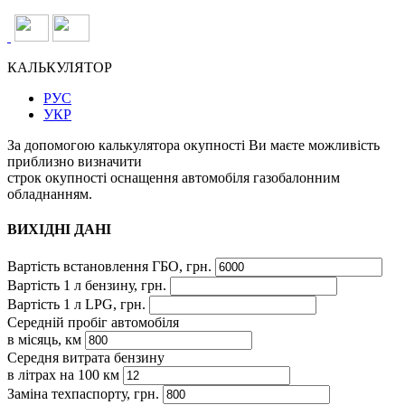
КАЛЬКУЛЯТОР
РУС
УКР
За допомогою калькулятора окупності Ви маєте можливість
приблизно визначити
строк окупності оснащення автомобіля газобалонним
обладнанням.
ВИХІДНІ ДАНІ
Вартість встановлення ГБО, грн.
Вартість 1 л бензину, грн.
Вартість 1 л LPG, грн.
Середній пробіг автомобіля
в місяць, км
Середня витрата бензину
в літрах на 100 км
Заміна техпаспорту, грн.