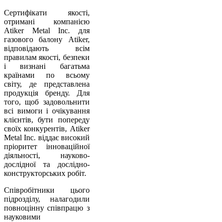
Сертифікати якості,
отримані компанією
Atiker Metal Inc. для
газового балону Atiker,
відповідають всім
правилам якості, безпеки
і визнані багатьма
країнами по всьому
світу, де представлена
продукція бренду. Для
того, щоб задовольнити
всі вимоги і очікування
клієнтів, бути попереду
своїх конкурентів, Atiker
Metal Inc. віддає високий
пріоритет інноваційної
діяльності, науково-
дослідної та дослідно-
конструкторських робіт.
Співробітники цього
підрозділу, налагодили
повноцінну співпрацю з
науковими