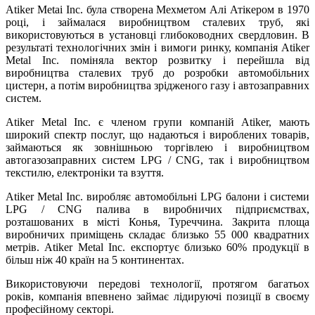
Atiker Metai Inc. була створена Мехметом Алі Атікером в 1970
році, і займалася виробництвом сталевих труб, які
використовуються в установці глибоководних свердловин. В
результаті технологічних змін і вимоги ринку, компанія Atiker
Metal Inc. поміняла вектор розвитку і перейшла від
виробництва сталевих труб до розробки автомобільних
цистерн, а потім виробництва зрідженого газу і автозаправних
систем.
Atiker Metal Inc. є членом групи компаній Atiker, мають
широкий спектр послуг, що надаються і вироблених товарів,
займаються як зовнішньою торгівлею і виробництвом
автогазозаправних систем LPG / CNG, так і виробництвом
текстилю, електроніки та взуття.
Atiker Metal Inc. виробляє автомобільні LPG балони і системи
LPG / CNG палива в виробничих підприємствах,
розташованих в місті Конья, Туреччина. Закрита площа
виробничих приміщень складає близько 55 000 квадратних
метрів. Atiker Metal Inc. експортує близько 60% продукції в
більш ніж 40 країн на 5 континентах.
Використовуючи передові технології, протягом багатьох
років, компанія впевнено займає лідируючі позиції в своєму
професійному секторі.