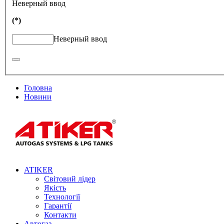
Неверный ввод
(*)
Неверный ввод
Головна
Новини
ATIKER
Світовий лідер
Якість
Технології
Гарантії
Контакти
Автогаз