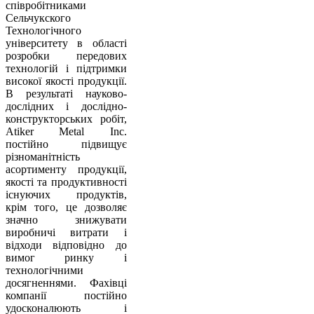
співробітниками
Сельчукского
Технологічного
університету в області
розробки передових
технологій і підтримки
високої якості продукції.
В результаті науково-
дослідних і дослідно-
конструкторських робіт,
Atiker Metal Inc.
постійно підвищує
різноманітність
асортименту продукції,
якості та продуктивності
існуючих продуктів,
крім того, це дозволяє
значно знижувати
виробничі витрати і
відходи відповідно до
вимог ринку і
технологічними
досягненнями. Фахівці
компанії постійно
удосконалюють і