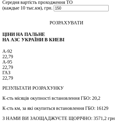
Середня вартість проходження ТО
(каждые 10 тыс.км), грн.
РОЗРАХУВАТИ
ЦІНИ НА ПАЛЬНЕ
НА АЗС УКРАЇНИ В КИЕВІ
A-92
22,79
A-95
22,79
ГАЗ
22,79
РЕЗУЛЬТАТИ РОЗРАХУНКУ
К-сть місяців окупності встановлення ГБО:
20,2
К-сть км, за які окупиться встановлення ГБО:
16129
З НАМИ ВИ ЗАОЩАДЖУЄТЕ ЩОРІЧНО:
3571,2
грн