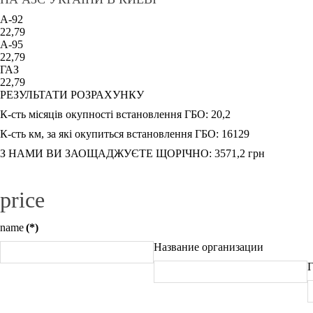
A-92
22,79
A-95
22,79
ГАЗ
22,79
РЕЗУЛЬТАТИ РОЗРАХУНКУ
К-сть місяців окупності встановлення ГБО:
20,2
К-сть км, за які окупиться встановлення ГБО:
16129
З НАМИ ВИ ЗАОЩАДЖУЄТЕ ЩОРІЧНО:
3571,2
грн
price
name
(*)
Название организации