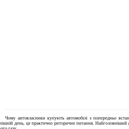
Чому автовласники купують автомобілі з попередньо вст
днішній день, це практично риторичне питання. Найголовніший 
ого газу.