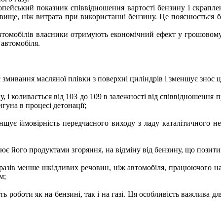
ейський показник співвідношення вартості бензину і скраплено
и вище, ніж витрата при використанні бензину. Це пояснюється
томобілів власники отримують економічний ефект у грошовому е
 автомобіля.
є змивання масляної плівки з поверхні циліндрів і зменшує знос
, і коливається від 103 до 109 в залежності від співвідношення 
гуна в процесі детонації;
еншує ймовірність передчасного виходу з ладу каталітичного н
днює його продуктами згоряння, на відміну від бензину, що позит
ка разів менше шкідливих речовин, ніж автомобіля, працюючого н
м;
ть роботи як на бензині, так і на газі. Ця особливість важлива д