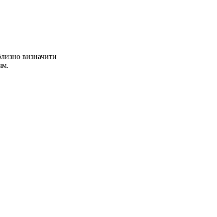
близно визначити
ям.