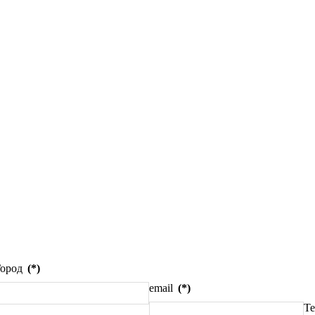
Город
(*)
email
(*)
Т