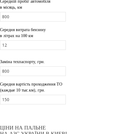
Середній пробіг автомобіля
в місяць, км
Середня витрата бензину
в літрах на 100 км
Заміна техпаспорту, грн.
Середня вартість проходження ТО
(каждые 10 тыс.км), грн.
ЦІНИ НА ПАЛЬНЕ
НА АЗС УКРАЇНИ В КИЕВІ