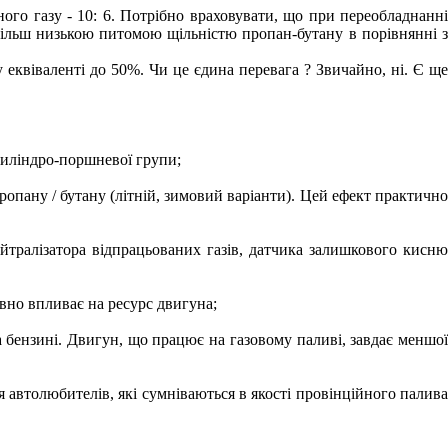
го газу - 10: 6. Потрібно враховувати, що при переобладнанні
 більш низькою питомою щільністю пропан-бутану в порівнянні з
квіваленті до 50%. Чи це єдина перевага ? Звичайно, ні. Є ще
 циліндро-поршневої групи;
пропану / бутану (літній, зимовий варіанти). Цей ефект практично
ейтралізатора відпрацьованих газів, датчика залишкового кисню
ивно впливає на ресурс двигуна;
а бензині. Двигун, що працює на газовому паливі, завдає меншої
ля автолюбителів, які сумніваються в якості провінційного палива