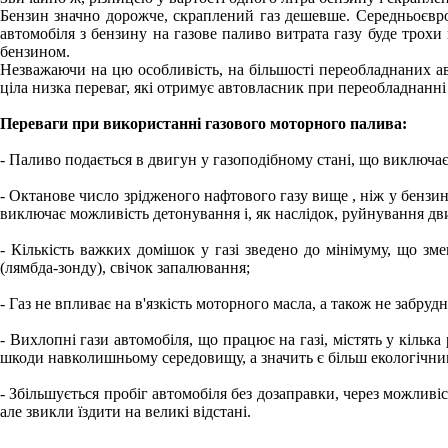
Бензин значно дорожче, скраплений газ дешевше. Середньоєвроп
автомобіля з бензину на газове паливо витрата газу буде трох
бензином.
Незважаючи на цю особливість, на більшості переобладнаних ав
ціла низка переваг, які отримує автовласник при переобладнанні
Переваги при використанні газового моторного палива:
- Паливо подається в двигун у газоподібному стані, що виключа
- Октанове число зрідженого нафтового газу вище , ніж у бензину
виключає можливість детонування і, як наслідок, руйнування дви
- Кількість важких домішок у газі зведено до мінімуму, що зм
(лямбда-зонду), свічок запалювання;
- Газ не впливає на в'язкість моторного масла, а також не забру
- Вихлопні гази автомобіля, що працює на газі, містять у кіль
шкоди навколишньому середовищу, а значить є більш екологічни
- Збільшується пробіг автомобіля без дозаправки, через можливіс
але звикли їздити на великі відстані.