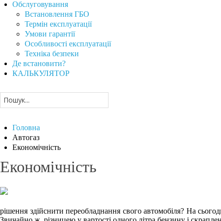
Обслуговування
Встановлення ГБО
Термін експлуатації
Умови гарантії
Особливості експлуатації
Техніка безпеки
Де встановити?
КАЛЬКУЛЯТОР
Головна
Автогаз
Економічність
Економічність
рішення здійснити переобладнання свого автомобіля? На сього
Звичайно ж, різницею у вартості одного літра бензину і скраплен