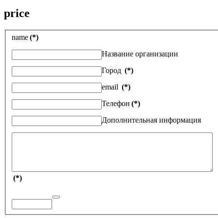
price
name
(*)
Название организации
Город
(*)
email
(*)
Телефон
(*)
Дополнительная информация
(*)