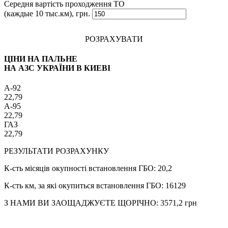
Середня вартість проходження ТО
(каждые 10 тыс.км), грн.
РОЗРАХУВАТИ
ЦІНИ НА ПАЛЬНЕ
НА АЗС УКРАЇНИ В КИЕВІ
A-92
22,79
A-95
22,79
ГАЗ
22,79
РЕЗУЛЬТАТИ РОЗРАХУНКУ
К-сть місяців окупності встановлення ГБО:
20,2
К-сть км, за які окупиться встановлення ГБО:
16129
З НАМИ ВИ ЗАОЩАДЖУЄТЕ ЩОРІЧНО:
3571,2
грн