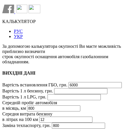
КАЛЬКУЛЯТОР
РУС
УКР
За допомогою калькулятора окупності Ви маєте можливість
приблизно визначити
строк окупності оснащення автомобіля газобалонним
обладнанням.
ВИХІДНІ ДАНІ
Вартість встановлення ГБО, грн.
Вартість 1 л бензину, грн.
Вартість 1 л LPG, грн.
Середній пробіг автомобіля
в місяць, км
Середня витрата бензину
в літрах на 100 км
Заміна техпаспорту, грн.