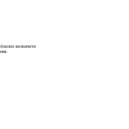
иблизно визначити
ням.