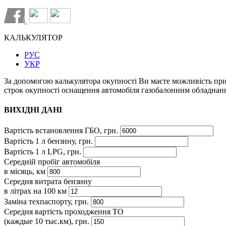
КАЛЬКУЛЯТОР
РУС
УКР
За допомогою калькулятора окупності Ви маєте можливість пр
строк окупності оснащення автомобіля газобалонним обладнан
ВИХІДНІ ДАНІ
Вартість встановлення ГБО, грн.
Вартість 1 л бензину, грн.
Вартість 1 л LPG, грн.
Середній пробіг автомобіля
в місяць, км
Середня витрата бензину
в літрах на 100 км
Заміна техпаспорту, грн.
Середня вартість проходження ТО
(каждые 10 тыс.км), грн.