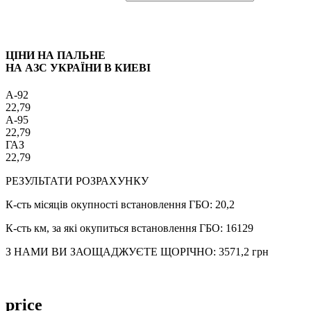
ЦІНИ НА ПАЛЬНЕ
НА АЗС УКРАЇНИ В КИЕВІ
A-92
22,79
A-95
22,79
ГАЗ
22,79
РЕЗУЛЬТАТИ РОЗРАХУНКУ
К-сть місяців окупності встановлення ГБО:
20,2
К-сть км, за які окупиться встановлення ГБО:
16129
З НАМИ ВИ ЗАОЩАДЖУЄТЕ ЩОРІЧНО:
3571,2
грн
price