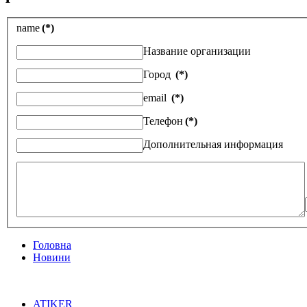
name
(*)
Название организации
Город
(*)
email
(*)
Телефон
(*)
Дополнительная информация
Головна
Новини
ATIKER