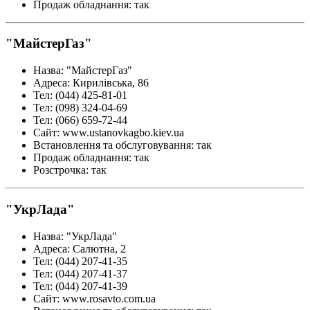
Продаж обладнання
:
так
"МайстерГаз"
Назва
:
"МайстерГаз"
Адреса
:
Кирилівська, 86
Тел
:
(044) 425-81-01
Тел
:
(098) 324-04-69
Тел
:
(066) 659-72-44
Сайт
:
www.ustanovkagbo.kiev.ua
Встановлення та обслуговування
:
так
Продаж обладнання
:
так
Розстрочка
:
так
"УкрЛада"
Назва
:
"УкрЛада"
Адреса
:
Салютна, 2
Тел
:
(044) 207-41-35
Тел
:
(044) 207-41-37
Тел
:
(044) 207-41-39
Сайт
:
www.rosavto.com.ua