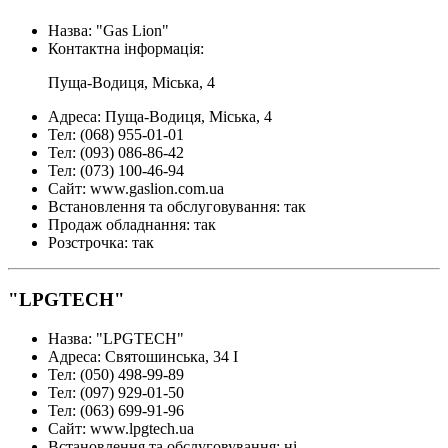
Назва
:
"Gas Lion"
Контактна інформація
:
Пуща-Водиця, Міська, 4
Адреса
:
Пуща-Водиця, Міська, 4
Тел
:
(068) 955-01-01
Тел
:
(093) 086-86-42
Тел
:
(073) 100-46-94
Сайт
:
www.gaslion.com.ua
Встановлення та обслуговування
:
так
Продаж обладнання
:
так
Розстрочка
:
так
"LPGTECH"
Назва
:
"LPGTECH"
Адреса
:
Святошинська, 34 І
Тел
:
(050) 498-99-89
Тел
:
(097) 929-01-50
Тел
:
(063) 699-91-96
Сайт
:
www.lpgtech.ua
Встановлення та обслуговування
:
ні