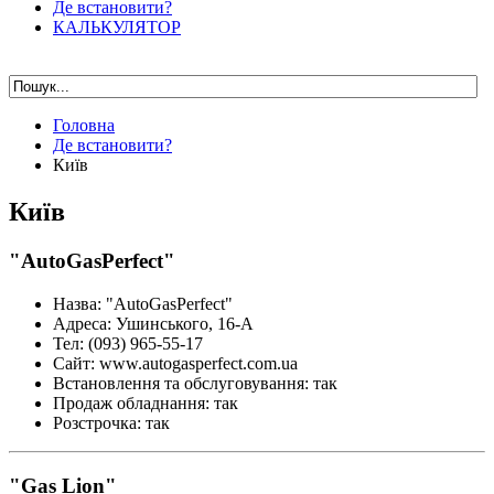
Де встановити?
КАЛЬКУЛЯТОР
Головна
Де встановити?
Київ
Київ
"AutoGasPerfect"
Назва
:
"AutoGasPerfect"
Адреса
:
Ушинського, 16-А
Тел
:
(093) 965-55-17
Сайт
:
www.autogasperfect.com.ua
Встановлення та обслуговування
:
так
Продаж обладнання
:
так
Розстрочка
:
так
"Gas Lion"