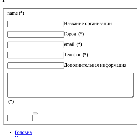
name
(*)
Название организации
Город
(*)
email
(*)
Телефон
(*)
Дополнительная информация
(*)
Головна