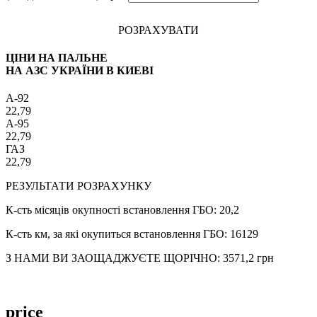
РОЗРАХУВАТИ
ЦІНИ НА ПАЛЬНЕ
НА АЗС УКРАЇНИ В КИЕВІ
A-92
22,79
A-95
22,79
ГАЗ
22,79
РЕЗУЛЬТАТИ РОЗРАХУНКУ
К-сть місяців окупності встановлення ГБО:
20,2
К-сть км, за які окупиться встановлення ГБО:
16129
З НАМИ ВИ ЗАОЩАДЖУЄТЕ ЩОРІЧНО:
3571,2
грн
price