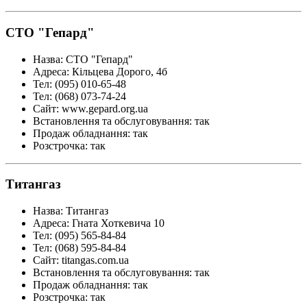
СТО "Гепард"
Назва
:
СТО "Гепард"
Адреса
:
Кільцева Дорого, 4б
Тел
:
(095) 010-65-48
Тел
:
(068) 073-74-24
Сайт
:
www.gepard.org.ua
Встановлення та обслуговування
:
так
Продаж обладнання
:
так
Розстрочка
:
так
Титангаз
Назва
:
Титангаз
Адреса
:
Гната Хоткевича 10
Тел
:
(095) 565-84-84
Тел
:
(068) 595-84-84
Сайт
:
titangas.com.ua
Встановлення та обслуговування
:
так
Продаж обладнання
:
так
Розстрочка
:
так