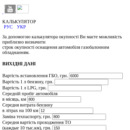
КАЛЬКУЛЯТОР
РУС
УКР
За допомогою калькулятора окупності Ви маєте можливість
приблизно визначити
строк окупності оснащення автомобіля газобалонним
обладнанням.
ВИХІДНІ ДАНІ
Вартість встановлення ГБО, грн.
Вартість 1 л бензину, грн.
Вартість 1 л LPG, грн.
Середній пробіг автомобіля
в місяць, км
Середня витрата бензину
в літрах на 100 км
Заміна техпаспорту, грн.
Середня вартість проходження ТО
(каждые 10 тыс.км), грн.